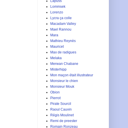
Lapuss
Lommsek
Lorenzo
Lycra ça colle
Macadam Valley
Mael Rannou
Mara
Mathieu Reynès
Mauricet
Max de radigues
Melaka
Merwan Chabane
Misterhipp
Mon maçon était illustrateur
Monsieur le chien
Monsieur Mouk
Obion
Pierrot
Pirate Sourcil
Raoul Cauvin
Régis Moulinet
Remi de preester
Romain Ronzeau