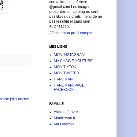
contactquentinlefebvre
@gmail.com Les images
présentes sur ce blog ne sont
pas libres de droits, merci de ne
pas les utiliser sans mon
autorisation.
Afficher mon profil complet
MES LIENS
MON INSTAGRAM
MA CHAINE YOUTUBE
MON TIKTOK
MON TWITTER
HANDMAN
HANDMAN, PAGE
FACEBOOK
Article plus ancien
FAMILLE
Alain Lefebvre
Montessori.fr
Val Lefebvre