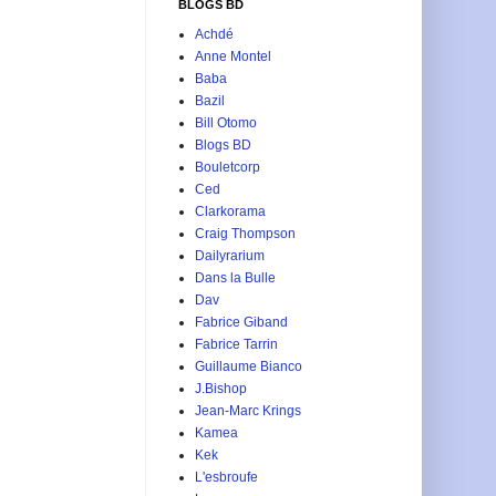
BLOGS BD
Achdé
Anne Montel
Baba
Bazil
Bill Otomo
Blogs BD
Bouletcorp
Ced
Clarkorama
Craig Thompson
Dailyrarium
Dans la Bulle
Dav
Fabrice Giband
Fabrice Tarrin
Guillaume Bianco
J.Bishop
Jean-Marc Krings
Kamea
Kek
L'esbroufe