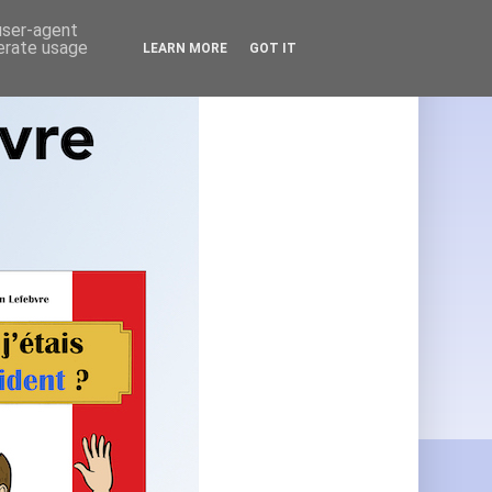
 user-agent
nerate usage
LEARN MORE
GOT IT