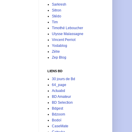
Sarkresh
Sitron
Stédo
Tim
Timothé Leboucher
Ulysse Malassagne
Vincent Perriot
Yodablog
Zélie
Zep Blog
LIENS BD
30 jours de Bd
64_page
Actuabd
BD Amateur
BD Selection
Bdgest
Bdzoom
Bodoï
CaseMate
Catsuka