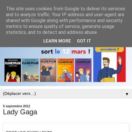
This site uses cookies from Google to deliver its services
and to analyze traffic. Your IP address and user-agent are
shared with Google along with performance and security
metrics to ensure quality of service, generate usage
statistics, and to detect and address abuse.
LEARN MORE
GOT IT
▼
5 septembre 2012
Lady Gaga