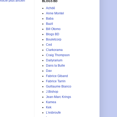
Article plus ancien
BLOGS BD
Achdé
Anne Montel
Baba
Bazil
Bill Otomo
Blogs BD
Bouletcorp
Ced
Clarkorama
Craig Thompson
Dailyrarium
Dans la Bulle
Dav
Fabrice Giband
Fabrice Tarrin
Guillaume Bianco
J.Bishop
Jean-Marc Krings
Kamea
Kek
L'esbroufe