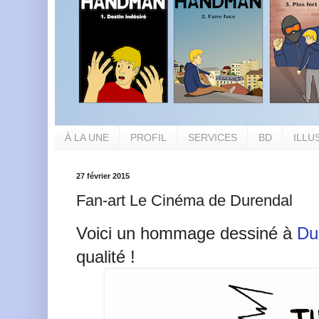
À LA UNE
PROFIL
SERVICES
BD
ILLU
27 février 2015
Fan-art Le Cinéma de Durendal
Voici un hommage dessiné à
Du
qualité !