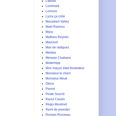
Lapuss
Lommsek
Lorenzo
Lycra ça colle
Macadam Valley
Mael Rannou
Mara
Mathieu Reynès
Mauricet
Max de radigues
Melaka
Merwan Chabane
Misterhipp
Mon maçon était illustrateur
Monsieur le chien
Monsieur Mouk
Obion
Pierrot
Pirate Sourcil
Raoul Cauvin
Régis Moulinet
Remi de preester
Romain Ronzeau