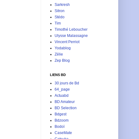
Sarkresh
Sitron
Stédo
Tim
Timothé Leboucher
Ulysse Malassagne
Vincent Perriot
Yodablog
Zélie
Zep Blog
LIENS BD
30 jours de Bd
64_page
Actuabd
BD Amateur
BD Selection
Bdgest
Bdzoom
Bodoï
CaseMate
Catsuka