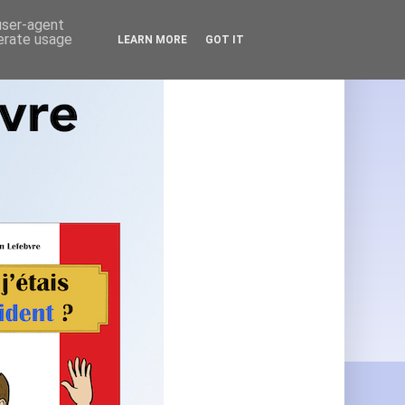
 user-agent
nerate usage
LEARN MORE
GOT IT